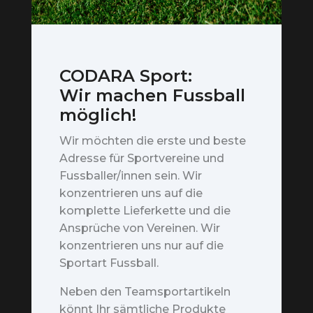
CODARA Sport:
Wir machen Fussball
möglich!
Wir möchten die erste und beste
Adresse für Sportvereine und
Fussballer/innen sein. Wir
konzentrieren uns auf die
komplette Lieferkette und die
Ansprüche von Vereinen. Wir
konzentrieren uns nur auf die
Sportart Fussball.
Neben den Teamsportartikeln
könnt Ihr sämtliche Produkte