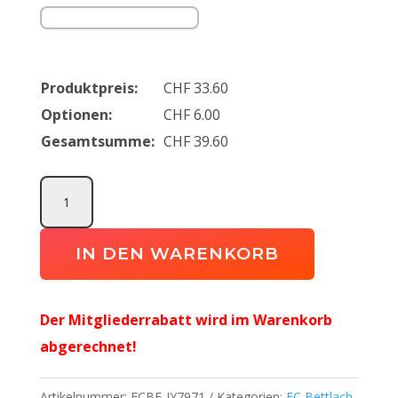
Produktpreis:
CHF
33.60
Optionen:
CHF
6.00
Gesamtsumme:
CHF
39.60
Tiro
Backpack
FC
IN DEN WARENKORB
Bettlach
Junioren
Der Mitgliederrabatt wird im Warenkorb
Menge
abgerechnet!
Artikelnummer:
FCBE-JY7971
Kategorien:
FC Bettlach
,