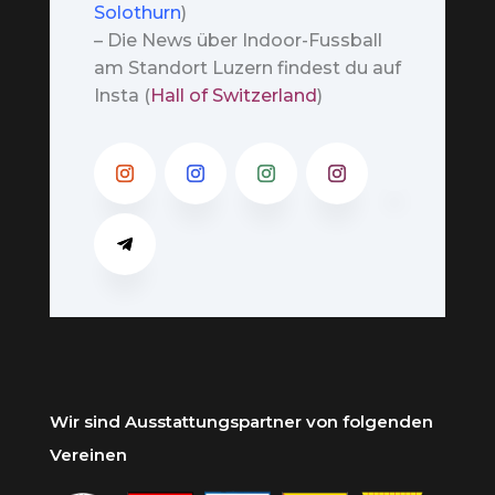
Solothurn
)
– Die News über Indoor-Fussball
am Standort Luzern findest du auf
Insta (
Hall of Switzerland
)
Wir sind Ausstattungspartner von folgenden
Vereinen