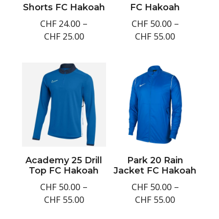
Shorts FC Hakoah
FC Hakoah
CHF
24.00
–
CHF
50.00
–
Preisspanne:
Preisspan
CHF
25.00
CHF
55.00
CHF24.00
CHF50.00
bis
bis
CHF25.00
CHF55.00
Academy 25 Drill
Park 20 Rain
Top FC Hakoah
Jacket FC Hakoah
CHF
50.00
–
CHF
50.00
–
Preisspanne:
Preisspan
CHF
55.00
CHF
55.00
CHF50.00
CHF50.00