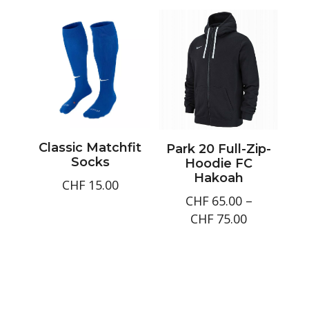
bis
bis
CHF55.00
CHF55.00
Classic Matchfit
Park 20 Full-Zip-
Socks
Hoodie FC
Hakoah
CHF
15.00
CHF
65.00
–
Preisspan
CHF
75.00
CHF65.00
bis
CHF75.00