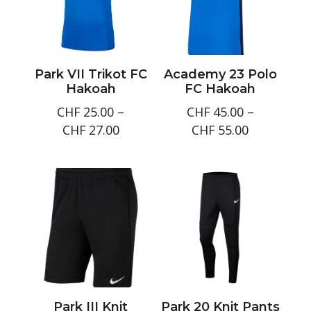
Park VII Trikot FC
Academy 23 Polo
Hakoah
FC Hakoah
CHF
25.00
–
CHF
45.00
–
Preisspanne:
Preisspan
CHF
27.00
CHF
55.00
CHF25.00
CHF45.00
bis
bis
CHF27.00
CHF55.00
Park III Knit
Park 20 Knit Pants