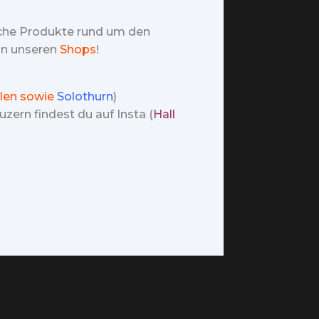
iche Produkte rund um den
 in unseren
Shops
!
len sowie
Solothurn
)
zern findest du auf Insta (
Hall