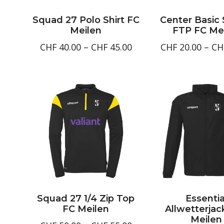
Squad 27 Polo Shirt FC
Center Basic 
Meilen
FTP FC Me
Preisspanne:
CHF
40.00
–
CHF
45.00
CHF
20.00
–
CH
CHF40.00
bis
CHF45.00
Squad 27 1/4 Zip Top
Essentia
FC Meilen
Allwetterjac
Meilen