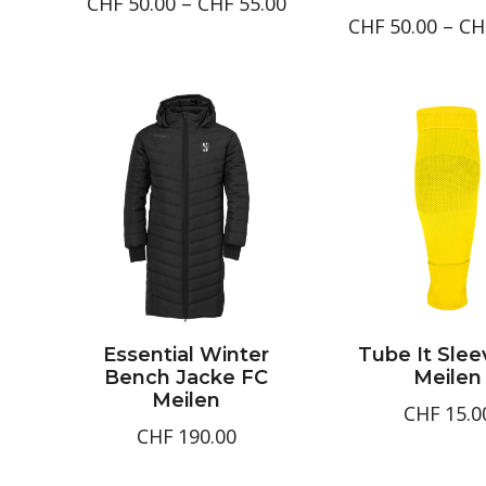
Preisspanne:
CHF
50.00
–
CHF
55.00
CHF
50.00
–
CH
CHF50.00
bis
CHF55.00
Essential Winter
Tube It Slee
Bench Jacke FC
Meilen
Meilen
CHF
15.0
CHF
190.00