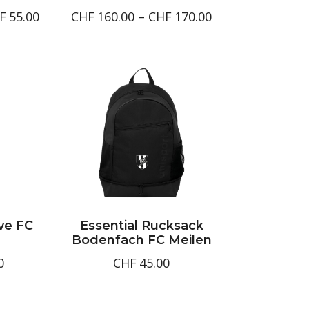
Preisspanne:
Preisspanne:
F
55.00
CHF
160.00
–
CHF
170.00
CHF50.00
CHF160.00
bis
bis
CHF55.00
CHF170.00
ve FC
Essential Rucksack
Bodenfach FC Meilen
0
CHF
45.00