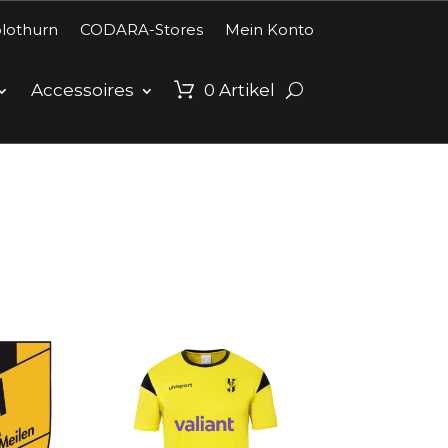
lothurn
CODARA-Stores
Mein Konto
Accessoires
0
Artikel