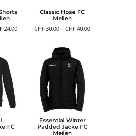
Shorts
Classic Hose FC
ilen
Meilen
Preisspanne:
Preisspanne:
F
24.00
CHF
30.00
–
CHF
40.00
CHF20.00
CHF30.00
bis
bis
CHF24.00
CHF40.00
l
Essential Winter
ke FC
Padded Jacke FC
Meilen