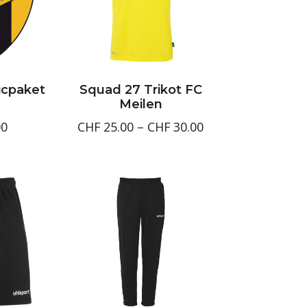
icpaket
Squad 27 Trikot FC
Meilen
Preisspanne:
00
CHF
25.00
–
CHF
30.00
CHF25.00
bis
CHF30.00