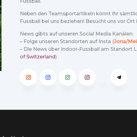
Fussball.
Neben den Teamsportartikeln könnt Ihr sämtl
Fussball bei uns beziehen! Besucht uns vor Ort
News gibts auf unseren Social Media Kanälen:
– Folge unseren Standorten auf Insta (
Jona/Mei
– Die News über Indoor-Fussball am Standort Lu
of Switzerland
)