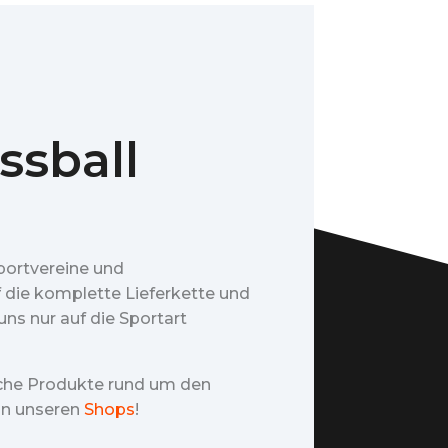
ssball
portvereine und
f die komplette Lieferkette und
ns nur auf die Sportart
iche Produkte rund um den
 in unseren
Shops
!