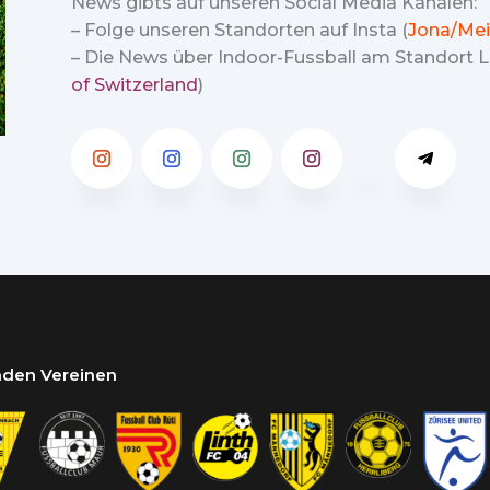
News gibts auf unseren Social Media Kanälen:
– Folge unseren Standorten auf Insta (
Jona/Mei
– Die News über Indoor-Fussball am Standort Lu
of Switzerland
)
enden Vereinen