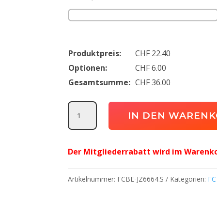
Produktpreis:
CHF
22.40
Optionen:
CHF
6.00
Gesamtsumme:
CHF
36.00
Entrada26
IN DEN WAREN
Polo
FC
Der Mitgliederrabatt wird im Warenk
Bettlach
Junioren
Artikelnummer:
FCBE-JZ6664.S
Kategorien:
FC
Menge