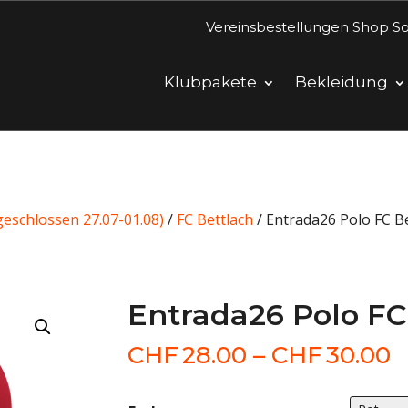
Vereinsbestellungen Shop So
Klubpakete
Bekleidung
eschlossen 27.07-01.08)
/
FC Bettlach
/ Entrada26 Polo FC B
Entrada26 Polo FC
P
CHF
28.00
–
CHF
30.00
C
b