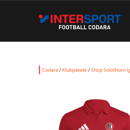
Codara
/
Klubpakete
/
Shop Solothurn (g