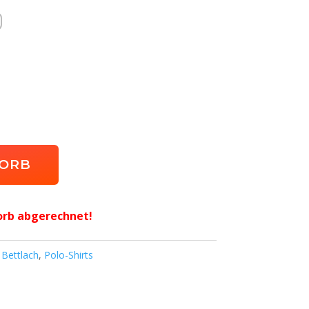
KORB
orb abgerechnet!
 Bettlach
,
Polo-Shirts