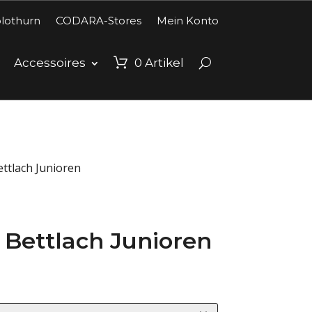
lothurn
CODARA-Stores
Mein Konto
Accessoires
0
Artikel
ettlach Junioren
 Bettlach Junioren
reisspanne:
HF28.00
is