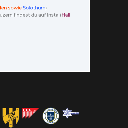
len sowie
Solothurn
)
zern findest du auf Insta (
Hall