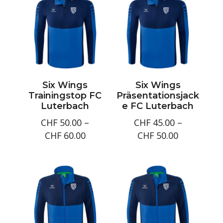
Six Wings
Six Wings
Trainingstop FC
Präsentationsjack
Luterbach
e FC Luterbach
CHF
50.00
–
CHF
45.00
–
Preisspanne:
Preisspan
CHF
60.00
CHF
50.00
CHF50.00
CHF45.00
bis
bis
CHF60.00
CHF50.00