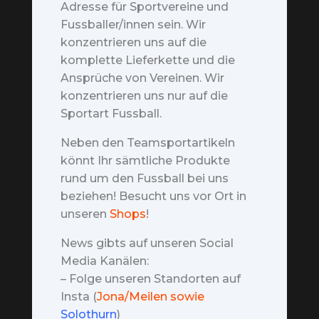
Adresse für Sportvereine und
Fussballer/innen sein. Wir
konzentrieren uns auf die
komplette Lieferkette und die
Ansprüche von Vereinen. Wir
konzentrieren uns nur auf die
Sportart Fussball.
Neben den Teamsportartikeln
könnt Ihr sämtliche Produkte
rund um den Fussball bei uns
beziehen! Besucht uns vor Ort in
unseren
Shops
!
News gibts auf unseren Social
Media Kanälen:
– Folge unseren Standorten auf
Insta (
Jona/Meilen sowie
Solothurn
)