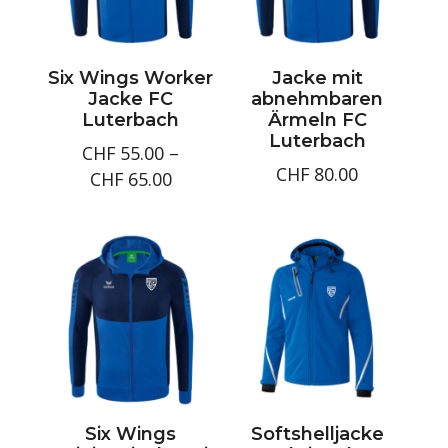
Six Wings Worker
Jacke mit
Jacke FC
abnehmbaren
Luterbach
Ärmeln FC
Luterbach
CHF
55.00
–
CHF
80.00
Preisspanne:
CHF
65.00
CHF55.00
bis
CHF65.00
Six Wings
Softshelljacke