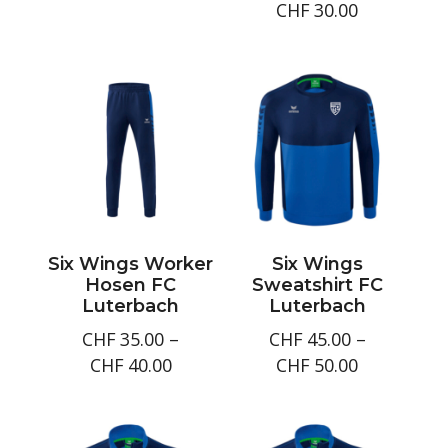
Preisspan
CHF
30.00
CHF25.00
bis
CHF30.00
Six Wings Worker
Six Wings
Hosen FC
Sweatshirt FC
Luterbach
Luterbach
CHF
35.00
–
CHF
45.00
–
Preisspanne:
Preisspan
CHF
40.00
CHF
50.00
CHF35.00
CHF45.00
bis
bis
CHF40.00
CHF50.00