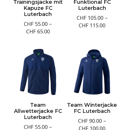
Trainingsjacke mit
Funktional FC
Kapuze FC
Luterbach
Luterbach
CHF
105.00
–
CHF
55.00
–
Preisspan
CHF
115.00
Preisspanne:
CHF
65.00
CHF105.0
CHF55.00
bis
bis
CHF115.0
CHF65.00
Team
Team Winterjacke
Allwetterjacke FC
FC Luterbach
Luterbach
CHF
90.00
–
CHF
55.00
–
Preisspan
CHF
100.00