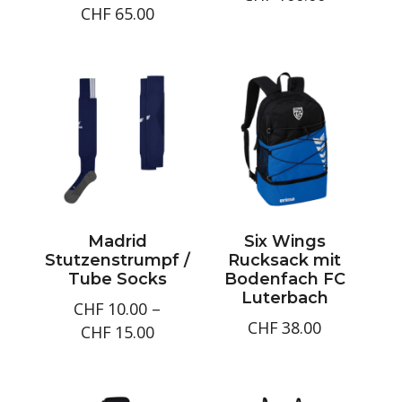
Preisspanne:
CHF
65.00
CHF90.00
CHF55.00
bis
bis
CHF100.0
CHF65.00
Madrid
Six Wings
Stutzenstrumpf /
Rucksack mit
Tube Socks
Bodenfach FC
Luterbach
CHF
10.00
–
CHF
38.00
Preisspanne:
CHF
15.00
CHF10.00
bis
CHF15.00