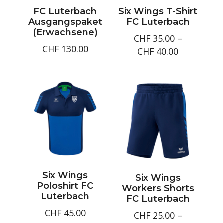
FC Luterbach
Six Wings T-Shirt
Ausgangspaket
FC Luterbach
(Erwachsene)
CHF
35.00
–
CHF
130.00
Preisspan
CHF
40.00
CHF35.00
bis
CHF40.00
Six Wings
Six Wings
Poloshirt FC
Workers Shorts
Luterbach
FC Luterbach
CHF
45.00
CHF
25.00
–