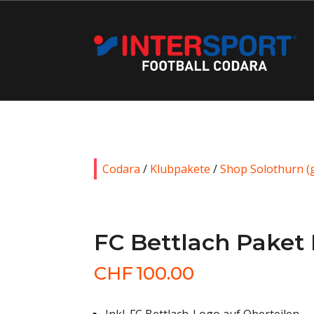
Codara
/
Klubpakete
/
Shop Solothurn (g
FC Bettlach Paket 
CHF
100.00