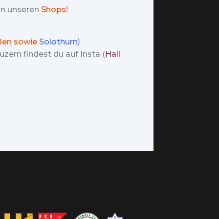
 in unseren
Shops
!
len sowie
Solothurn
)
zern findest du auf Insta (
Hall