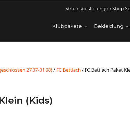
Vereinsbestellungen Shop So
Klubpakete
Bekleidung
eschlossen 27.07-01.08)
/
FC Bettlach
/ FC Bettlach Paket Kle
Klein (Kids)