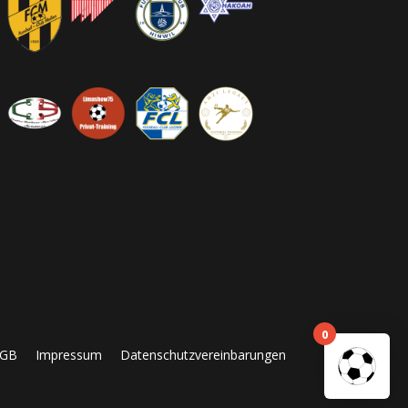
0
GB
Impressum
Datenschutzvereinbarungen
Es befinden sich ke