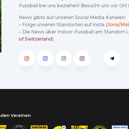
Fussball bei uns beziehen! Besucht uns vor Ort
News gibts auf unseren Social Media Kanälen:
– Folge unseren Standorten auf Insta (
Jona/Mei
– Die News über Indoor-Fussball am Standort Lu
of Switzerland
)
enden Vereinen