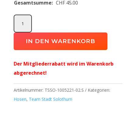
Gesamtsumme:
CHF
45.00
Team
Hose Team
Stadt
IN DEN WARENKORB
Solothurn
Staff
Der Mitgliederrabatt wird im Warenkorb
Menge
abgerechnet!
Artikelnummer:
TSSO-1005221-02.S
Kategorien:
Hosen
,
Team Stadt Solothurn