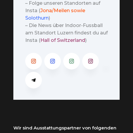
– Folge unseren Standorten auf
Insta (
Jona/Meilen sowie
Solothurn
)
– Die News über Indoor-Fussball
am Standort Luzern findest du auf
Insta (
Hall of Switzerland
)
Wir sind Ausstattungspartner von folgenden