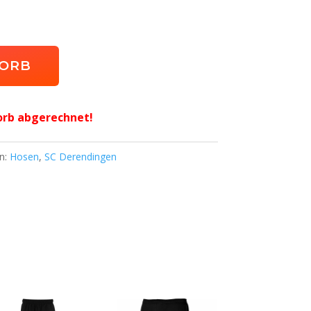
KORB
orb abgerechnet!
n:
Hosen
,
SC Derendingen