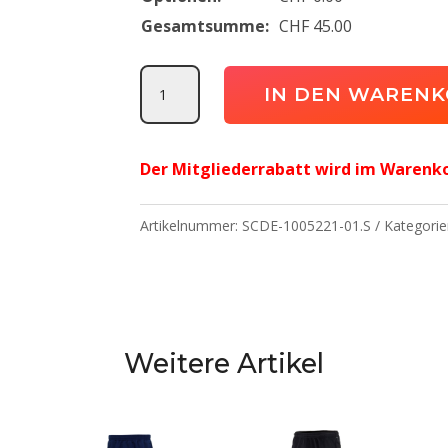
Gesamtsumme:
CHF
45.00
Team
IN DEN WAREN
Hose
SC
Der Mitgliederrabatt wird im Warenk
Derendingen
Menge
Artikelnummer:
SCDE-1005221-01.S
Kategorie
Weitere Artikel