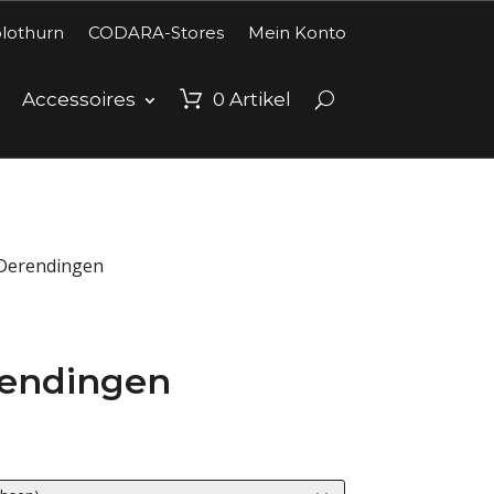
lothurn
CODARA-Stores
Mein Konto
Accessoires
0
Artikel
Derendingen
rendingen
reisspanne:
HF40.00
is