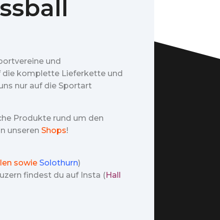
ssball
portvereine und
f die komplette Lieferkette und
ns nur auf die Sportart
iche Produkte rund um den
 in unseren
Shops
!
len sowie
Solothurn
)
zern findest du auf Insta (
Hall