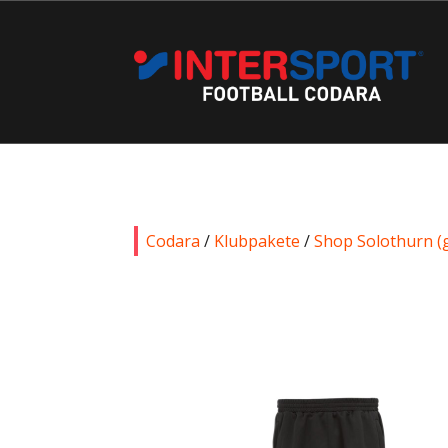
Codara
/
Klubpakete
/
Shop Solothurn (g