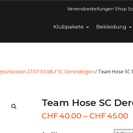
Vereinsbestellungen Shop So
Klubpakete
Bekleidung
eschlossen 27.07-01.08)
/
SC Derendingen
/ Team Hose SC 
Team Hose SC De
P
CHF
40.00
–
CHF
45.00
C
b