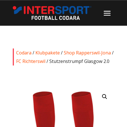
Codara
/
Klubpakete
/
Shop Rapperswil-Jona
/
FC Richterswil
/ Stutzenstrumpf Glasgow 2.0