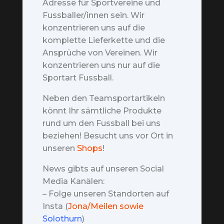
Adresse für Sportvereine und
Fussballer/innen sein. Wir
konzentrieren uns auf die
komplette Lieferkette und die
Ansprüche von Vereinen. Wir
konzentrieren uns nur auf die
Sportart Fussball.
Neben den Teamsportartikeln
könnt Ihr sämtliche Produkte
rund um den Fussball bei uns
beziehen! Besucht uns vor Ort in
unseren
Shops
!
News gibts auf unseren Social
Media Kanälen:
– Folge unseren Standorten auf
Insta (
Jona/Meilen sowie
Solothurn
)