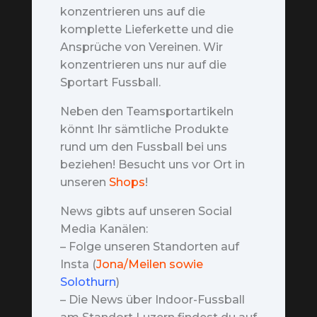
konzentrieren uns auf die
komplette Lieferkette und die
Ansprüche von Vereinen. Wir
konzentrieren uns nur auf die
Sportart Fussball.
Neben den Teamsportartikeln
könnt Ihr sämtliche Produkte
rund um den Fussball bei uns
beziehen! Besucht uns vor Ort in
unseren
Shops
!
News gibts auf unseren Social
Media Kanälen:
– Folge unseren Standorten auf
Insta (
Jona/Meilen sowie
Solothurn
)
– Die News über Indoor-Fussball