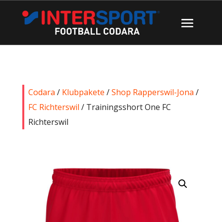
Codara
/
Klubpakete
/
Shop Rapperswil-Jona
/
FC Richterswil
/ Trainingsshort One FC
Richterswil