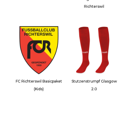
Richterswil
FC Richterswil Basicpaket
Stutzenstrumpf Glasgow
(Kids)
2.0