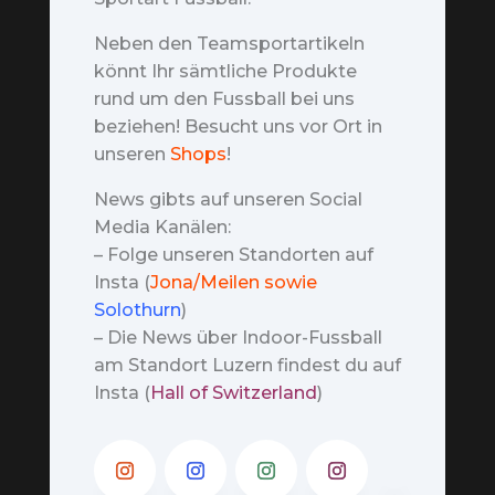
Neben den Teamsportartikeln
könnt Ihr sämtliche Produkte
rund um den Fussball bei uns
beziehen! Besucht uns vor Ort in
unseren
Shops
!
News gibts auf unseren Social
Media Kanälen:
– Folge unseren Standorten auf
Insta (
Jona/Meilen sowie
Solothurn
)
– Die News über Indoor-Fussball
am Standort Luzern findest du auf
Insta (
Hall of Switzerland
)