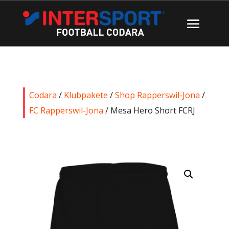
Codara
/
Klubpakete
/
Shop Rapperswil-Jona
/
FC Rapperswil-Jona
/ Mesa Hero Short FCRJ