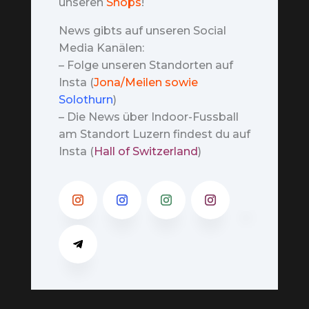
unseren
Shops
!
News gibts auf unseren Social
Media Kanälen:
– Folge unseren Standorten auf
Insta (
Jona/Meilen sowie
Solothurn
)
– Die News über Indoor-Fussball
am Standort Luzern findest du auf
Insta (
Hall of Switzerland
)