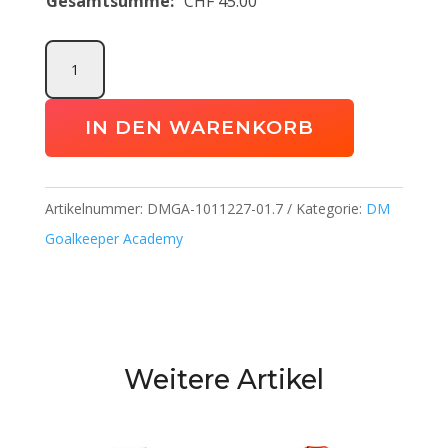
Gesamtsumme:
CHF
45.00
Uhlsport
Soft
Resist
IN DEN WARENKORB
Torwarthandschuh
Goalkeeper
Academy
Artikelnummer:
DMGA-1011227-01.7
Kategorie:
DM
Menge
Goalkeeper Academy
Weitere Artikel