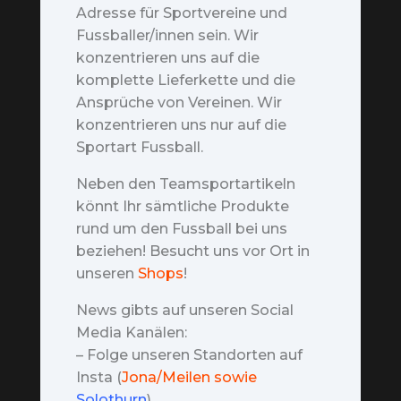
Adresse für Sportvereine und
Fussballer/innen sein. Wir
konzentrieren uns auf die
komplette Lieferkette und die
Ansprüche von Vereinen. Wir
konzentrieren uns nur auf die
Sportart Fussball.
Neben den Teamsportartikeln
könnt Ihr sämtliche Produkte
rund um den Fussball bei uns
beziehen! Besucht uns vor Ort in
unseren
Shops
!
News gibts auf unseren Social
Media Kanälen:
– Folge unseren Standorten auf
Insta (
Jona/Meilen sowie
Solothurn
)