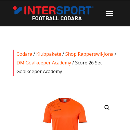
Codara
/
Klubpakete
/
Shop Rapperswil-Jona
/
DM Goalkeeper Academy
/ Score 26 Set
Goalkeeper Academy