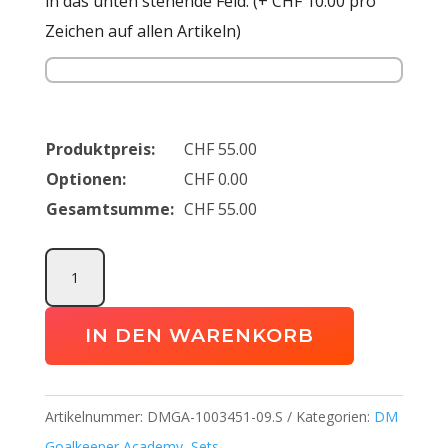
in das unten stehende Feld. (+ CHF 10.00 pro
Zeichen auf allen Artikeln)
Produktpreis:
CHF
55.00
Optionen:
CHF
0.00
Gesamtsumme:
CHF
55.00
Score
26
Set
IN DEN WARENKORB
Goalkeeper
Academy
Menge
Artikelnummer:
DMGA-1003451-09.S
Kategorien:
DM
Goalkeeper Academy
,
Sets