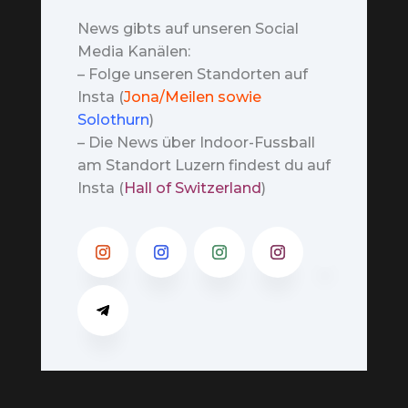
News gibts auf unseren Social
Media Kanälen:
– Folge unseren Standorten auf
Insta (
Jona/Meilen sowie
Solothurn
)
– Die News über Indoor-Fussball
am Standort Luzern findest du auf
Insta (
Hall of Switzerland
)