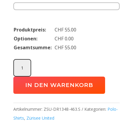
Produktpreis:
CHF
55.00
Optionen:
CHF
0.00
Gesamtsumme:
CHF
55.00
Academy
23
Polo
IN DEN WARENKORB
Zürisee
United
Menge
Artikelnummer:
ZSU-DR1348-463.S
Kategorien:
Polo-
Shirts
,
Zürisee United