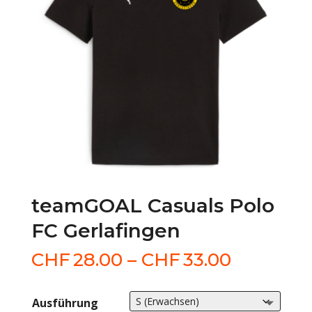
teamGOAL Casuals Polo
FC Gerlafingen
Preisspa
CHF
28.00
–
CHF
33.00
CHF28.0
bis
Ausführung