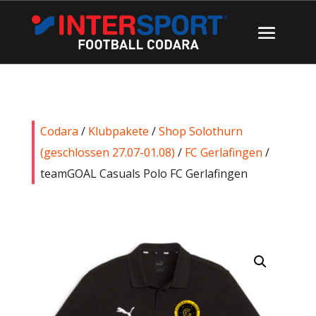
Codara
/
Klubpakete
/
Shop Solothurn
(geschlossen 27.07-01.08)
/
FC Gerlafingen
/
teamGOAL Casuals Polo FC Gerlafingen