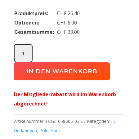
Produktpreis:
CHF
26.40
Optionen:
CHF
6.00
Gesamtsumme:
CHF
39.00
teamGOAL
Casuals
Polo
IN DEN WARENKORB
FC
Gerlafingen
Der Mitgliederrabatt wird im Warenkorb
Menge
abgerechnet!
Artikelnummer:
FCGE-658605-03.S
Kategorien:
FC
Gerlafingen
,
Polo-Shirts