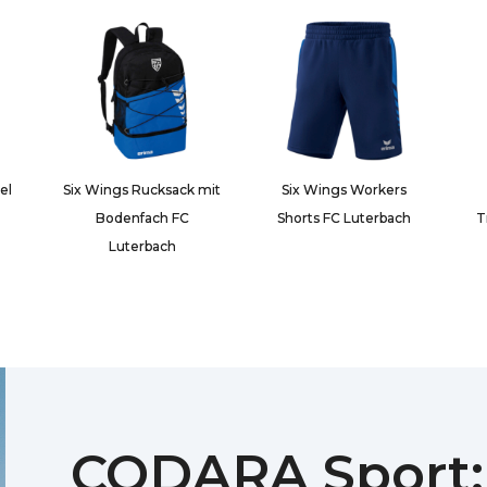
el
Six Wings Rucksack mit
Six Wings Workers
Bodenfach FC
Shorts FC Luterbach
T
Luterbach
CODARA Sport: