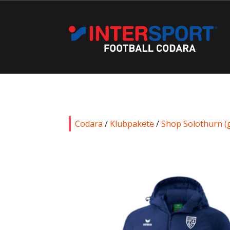
Codara
/
Klubpakete
/
Shop Solothurn (g