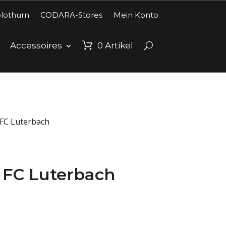
lothurn
CODARA-Stores
Mein Konto
Accessoires
0
Artikel
 FC Luterbach
 FC Luterbach
Preisspanne:
CHF90.00
bis