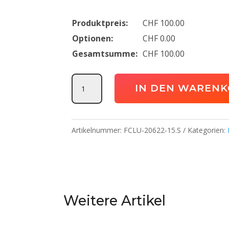
Produktpreis:
CHF
100.00
Optionen:
CHF
0.00
Gesamtsumme:
CHF
100.00
Team
IN DEN WAREN
Winterjacke
FC
Luterbach
Artikelnummer:
FCLU-20622-15.S
Kategorien:
Menge
Weitere Artikel