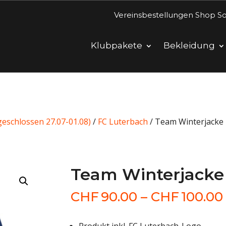
Vereinsbestellungen Shop So
Klubpakete
Bekleidung
eschlossen 27.07-01.08)
/
FC Luterbach
/ Team Winterjacke
Team Winterjacke
CHF
90.00
–
CHF
100.00