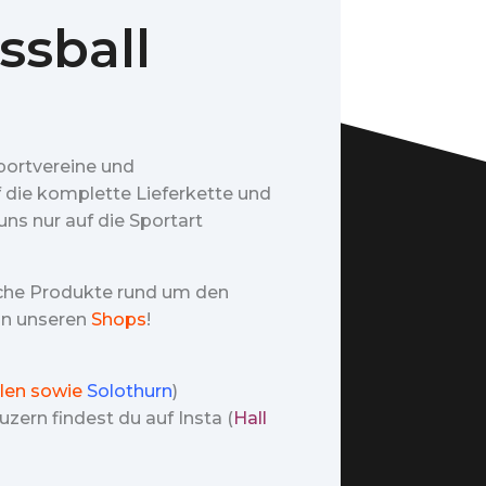
ssball
portvereine und
f die komplette Lieferkette und
ns nur auf die Sportart
iche Produkte rund um den
 in unseren
Shops
!
len sowie
Solothurn
)
zern findest du auf Insta (
Hall