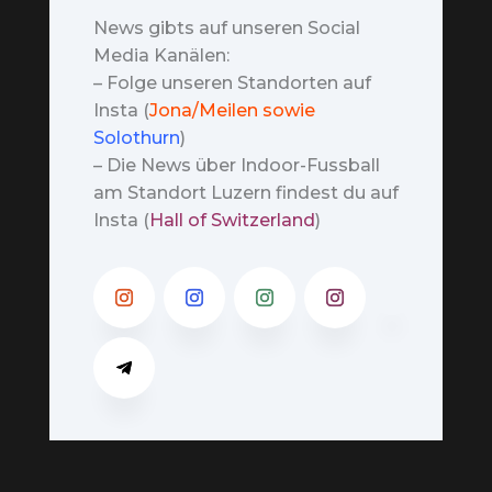
News gibts auf unseren Social
Media Kanälen:
– Folge unseren Standorten auf
Insta (
Jona/Meilen sowie
Solothurn
)
– Die News über Indoor-Fussball
am Standort Luzern findest du auf
Insta (
Hall of Switzerland
)