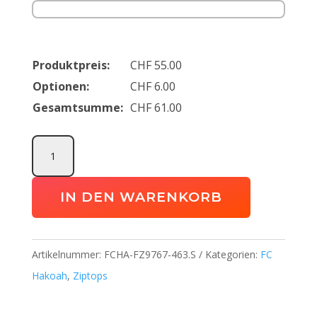
Produktpreis:
CHF
55.00
Optionen:
CHF
6.00
Gesamtsumme:
CHF
61.00
Academy
25
Drill
IN DEN WARENKORB
Top
FC
Hakoah
Artikelnummer:
FCHA-FZ9767-463.S
Kategorien:
FC
Menge
Hakoah
,
Ziptops