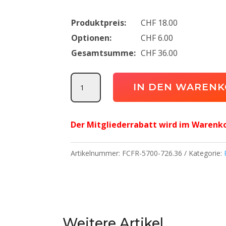
Produktpreis:
CHF
18.00
Optionen:
CHF
6.00
Gesamtsumme:
CHF
36.00
Jakolette
IN DEN WAREN
Locker
FC
Der Mitgliederrabatt wird im Warenk
Frauenfeld
Menge
Artikelnummer:
FCFR-5700-726.36
Kategorie:
Weitere Artikel