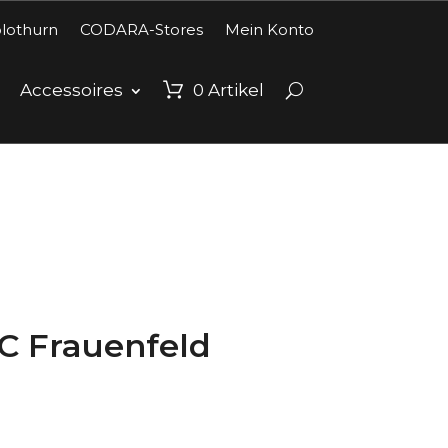
lothurn
CODARA-Stores
Mein Konto
Accessoires
0
Artikel
FC Frauenfeld