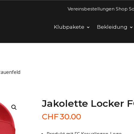
Vereinsbestellungen Shop So
Klubpakete
Bekleidung
Frauenfeld
Jakolette Locker 
CHF
30.00