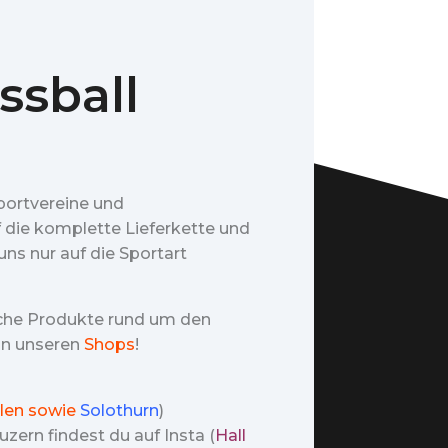
ssball
portvereine und
f die komplette Lieferkette und
ns nur auf die Sportart
iche Produkte rund um den
 in unseren
Shops
!
len sowie
Solothurn
)
zern findest du auf Insta (
Hall