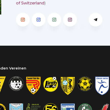
of Switzerland
)
enden Vereinen