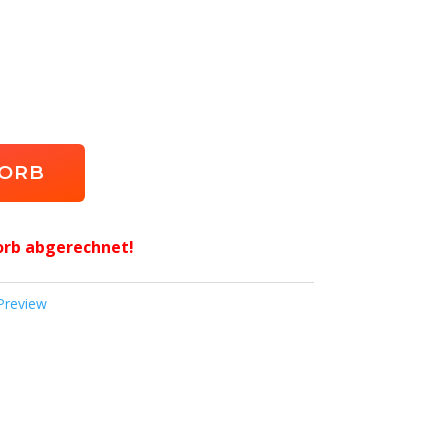
KORB
orb abgerechnet!
Preview