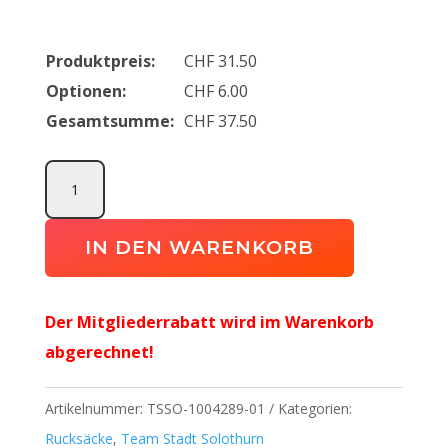
Produktpreis:
CHF
31.50
Optionen:
CHF
6.00
Gesamtsumme:
CHF
37.50
Essential
Rucksack
mit
IN DEN WARENKORB
sep.
Bodenfach
Der Mitgliederrabatt wird im Warenkorb
30L
abgerechnet!
Team
Stadt
Artikelnummer:
TSSO-1004289-01
Kategorien:
Solothurn
Rucksäcke
,
Team Stadt Solothurn
Junioren