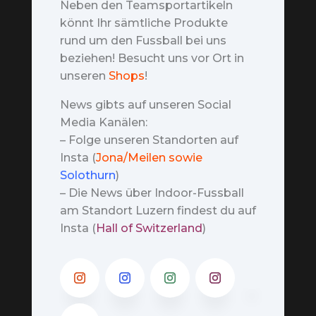
Neben den Teamsportartikeln
könnt Ihr sämtliche Produkte
rund um den Fussball bei uns
beziehen! Besucht uns vor Ort in
unseren
Shops
!
News gibts auf unseren Social
Media Kanälen:
– Folge unseren Standorten auf
Insta (
Jona/Meilen sowie
Solothurn
)
– Die News über Indoor-Fussball
am Standort Luzern findest du auf
Insta (
Hall of Switzerland
)