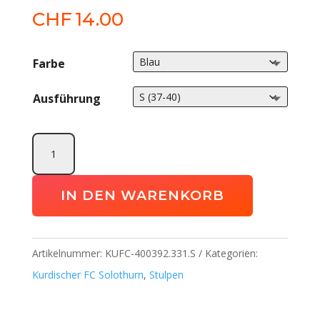
CHF
14.00
Farbe
Ausführung
STRÜMPFE
PROFESSIONAL
II
IN DEN WARENKORB
KURDISCHER
FC
SOLOTHURN
Artikelnummer:
KUFC-400392.331.S
Kategorien:
Menge
Kurdischer FC Solothurn
,
Stulpen