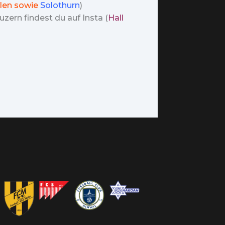
len sowie
Solothurn
)
zern findest du auf Insta (
Hall