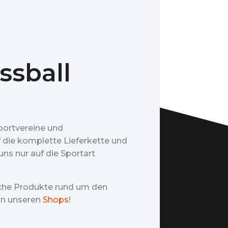
ssball
portvereine und
f die komplette Lieferkette und
ns nur auf die Sportart
iche Produkte rund um den
 in unseren
Shops
!