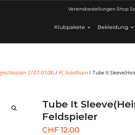
Vereinsbestellungen Shop So
Klubpakete
Bekleidung
eschlossen 27.07-01.08)
/
FC Solothurn
/ Tube It Sleeve(Hei
Tube It Sleeve(He
Feldspieler
CHF
12.00