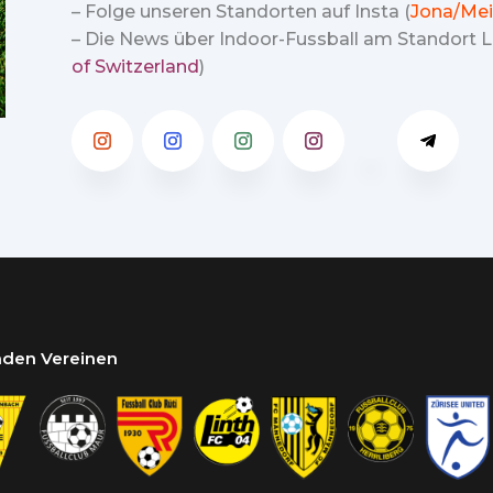
– Folge unseren Standorten auf Insta (
Jona/Mei
– Die News über Indoor-Fussball am Standort Lu
of Switzerland
)
enden Vereinen