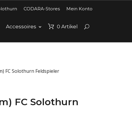
lothurn
CODARA-Stores
Mein Konto
Accessoires
0
Artikel
m) FC Solothurn Feldspieler
im) FC Solothurn