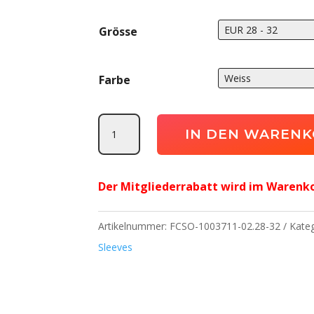
Grösse
Farbe
Tube
IN DEN WAREN
It
Sleeve(Heim)
Der Mitgliederrabatt wird im Warenk
FC
Solothurn
Artikelnummer:
FCSO-1003711-02.28-32
Kate
Feldspieler
Sleeves
Menge