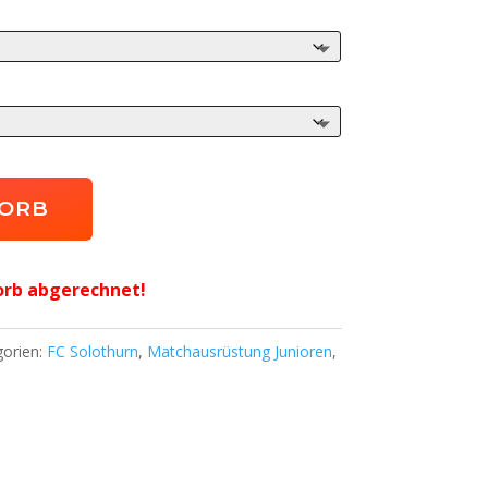
KORB
orb abgerechnet!
gorien:
FC Solothurn
,
Matchausrüstung Junioren
,