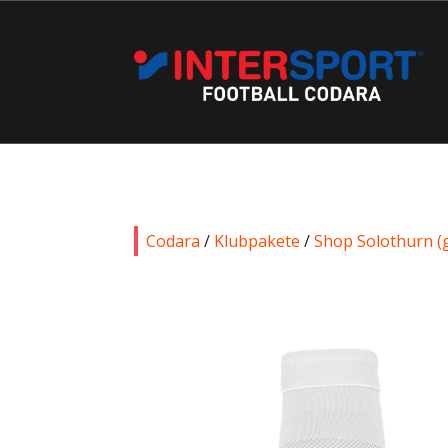
Codara
/
Klubpakete
/
Shop Solothurn (g