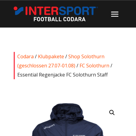
Codara
/
Klubpakete
/
Shop Solothurn
(geschlossen 27.07-01.08)
/
FC Solothurn
/
Essential Regenjacke FC Solothurn Staff