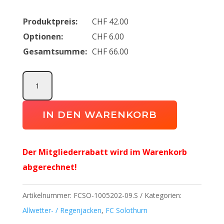
Produktpreis:
CHF
42.00
Optionen:
CHF
6.00
Gesamtsumme:
CHF
66.00
Essential
Regenjacke
FC
IN DEN WARENKORB
Solothurn
Staff
Der Mitgliederrabatt wird im Warenkorb
Menge
abgerechnet!
Artikelnummer:
FCSO-1005202-09.S
Kategorien:
Allwetter- / Regenjacken
,
FC Solothurn