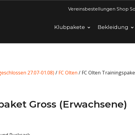
Vereinsbestellungen Shop So
Klubpakete
Bekleidung
eschlossen 27.07-01.08)
/
FC Olten
/ FC Olten Trainingspake
spaket Gross (Erwachsene)