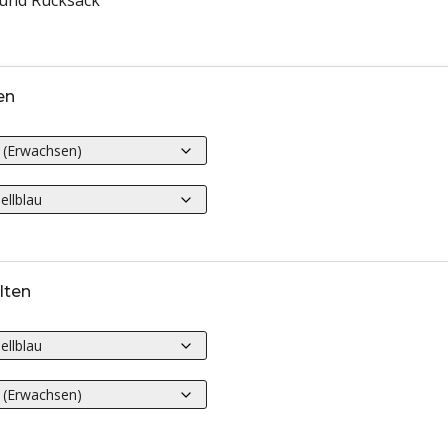
 und Rucksack
en
lten