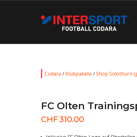
Codara
/
Klubpakete
/
Shop Solothurn (g
FC Olten Training
CHF
310.00