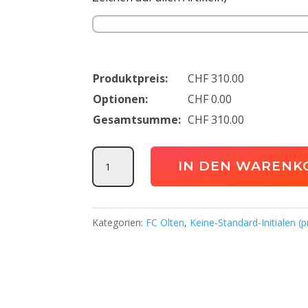
Produktpreis:
CHF
310.00
Optionen:
CHF
0.00
Gesamtsumme:
CHF
310.00
FC
IN DEN WARENK
Olten
Trainingspaket
Gross
Kategorien:
FC Olten
,
Keine-Standard-Initialen (
(Erwachsene)
Menge