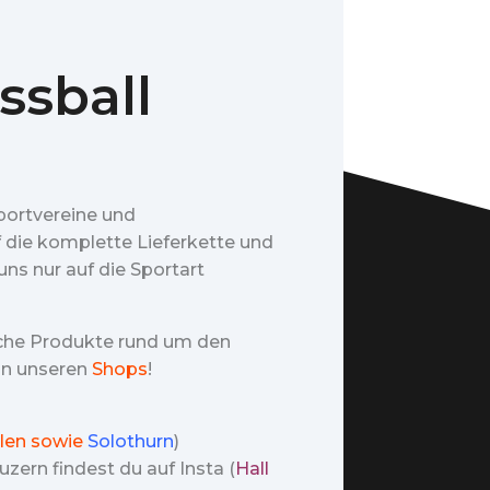
ssball
portvereine und
f die komplette Lieferkette und
ns nur auf die Sportart
iche Produkte rund um den
 in unseren
Shops
!
len sowie
Solothurn
)
zern findest du auf Insta (
Hall