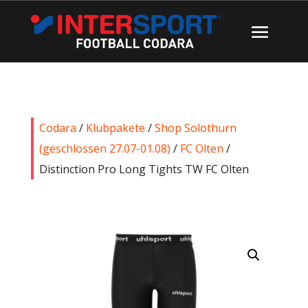
Codara
/
Klubpakete
/
Shop Solothurn
(geschlossen 27.07-01.08)
/
FC Olten
/
Distinction Pro Long Tights TW FC Olten