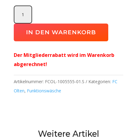
Distinction
Pro
Long
IN DEN WARENKORB
Tights
TW
Der Mitgliederrabatt wird im Warenkorb
FC
abgerechnet!
Olten
Menge
Artikelnummer:
FCOL-1005555-01.S
Kategorien:
FC
Olten
,
Funktionswäsche
Weitere Artikel