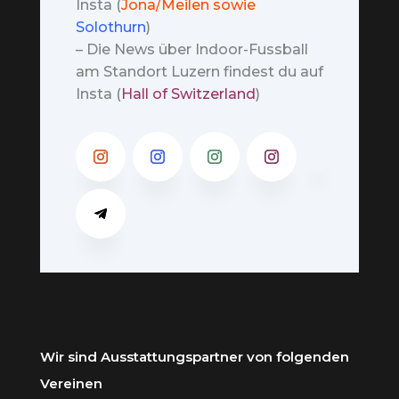
Insta (
Jona/Meilen sowie
Solothurn
)
– Die News über Indoor-Fussball
am Standort Luzern findest du auf
Insta (
Hall of Switzerland
)
Wir sind Ausstattungspartner von folgenden
Vereinen