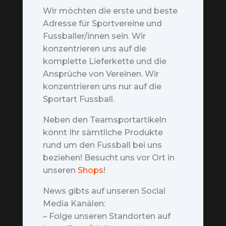
Wir möchten die erste und beste
Adresse für Sportvereine und
Fussballer/innen sein. Wir
konzentrieren uns auf die
komplette Lieferkette und die
Ansprüche von Vereinen. Wir
konzentrieren uns nur auf die
Sportart Fussball.
Neben den Teamsportartikeln
könnt Ihr sämtliche Produkte
rund um den Fussball bei uns
beziehen! Besucht uns vor Ort in
unseren
Shops
!
News gibts auf unseren Social
Media Kanälen:
– Folge unseren Standorten auf