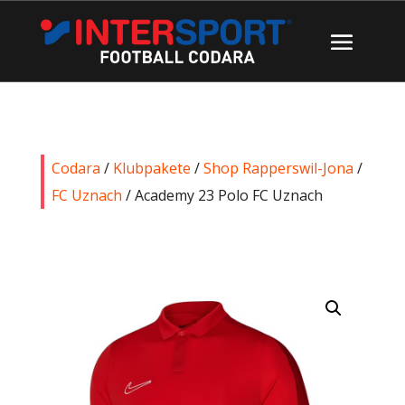
Codara
/
Klubpakete
/
Shop Rapperswil-Jona
/
FC Uznach
/ Academy 23 Polo FC Uznach