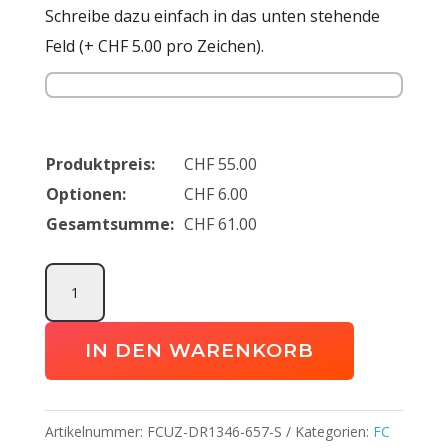
Schreibe dazu einfach in das unten stehende
Feld (+ CHF 5.00 pro Zeichen).
Produktpreis:
CHF
55.00
Optionen:
CHF
6.00
Gesamtsumme:
CHF
61.00
Academy
23
Polo
IN DEN WARENKORB
FC
Uznach
Menge
Artikelnummer:
FCUZ-DR1346-657-S
Kategorien:
FC