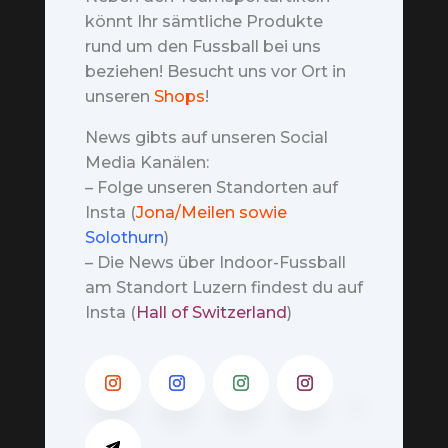
könnt Ihr sämtliche Produkte
rund um den Fussball bei uns
beziehen! Besucht uns vor Ort in
unseren
Shops
!
News gibts auf unseren Social
Media Kanälen:
– Folge unseren Standorten auf
Insta (
Jona/Meilen sowie
Solothurn
)
– Die News über Indoor-Fussball
am Standort Luzern findest du auf
Insta (
Hall of Switzerland
)