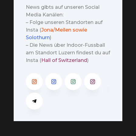
News gibts auf unseren Social
Media Kanälen:
– Folge unseren Standorten auf
Insta (
Jona/Meilen sowie
Solothurn
)
– Die News über Indoor-Fussball
am Standort Luzern findest du auf
Insta (
Hall of Switzerland
)