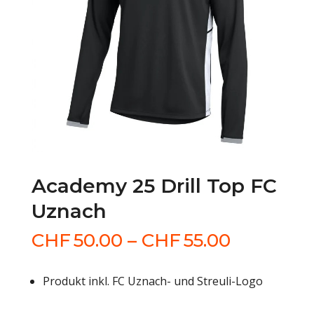
Academy 25 Drill Top FC
Uznach
Preisspa
CHF
50.00
–
CHF
55.00
CHF50.0
bis
Produkt inkl. FC Uznach- und Streuli-Logo
CHF55.0