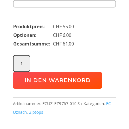
Produktpreis:
CHF
55.00
Optionen:
CHF
6.00
Gesamtsumme:
CHF
61.00
Academy
25
Drill
IN DEN WARENKORB
Top
FC
Uznach
Artikelnummer:
FCUZ-FZ9767-010.S
Kategorien:
FC
Menge
Uznach
,
Ziptops