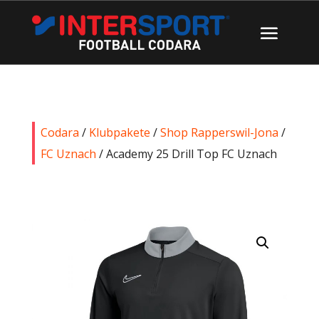
Codara
/
Klubpakete
/
Shop Rapperswil-Jona
/
FC Uznach
/ Academy 25 Drill Top FC Uznach