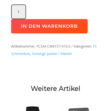
Park
20
Fall
IN DEN WARENKORB
Jacket
FC
Schmerikon
Artikelnummer:
FCSM-CW6157-010.S
Kategorien:
FC
Menge
Schmerikon
,
Sonstige Jacken / Mäntel
Weitere Artikel