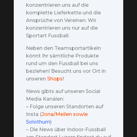
konzentrieren uns auf die
komplette Lieferkette und die
Ansprüche von Vereinen. Wir
konzentrieren uns nur auf die
Sportart Fussball.
Neben den Teamsportartikeln
könnt Ihr sämtliche Produkte
rund um den Fussball bei uns
beziehen! Besucht uns vor Ort in
unseren
Shops
!
News gibts auf unseren Social
Media Kanälen:
– Folge unseren Standorten auf
Insta (
Jona/Meilen sowie
Solothurn
)
– Die News über Indoor-Fussball