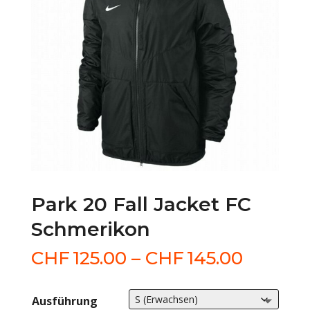
Park 20 Fall Jacket FC
Schmerikon
Preissp
CHF
125.00
–
CHF
145.00
CHF125
bis
Ausführung