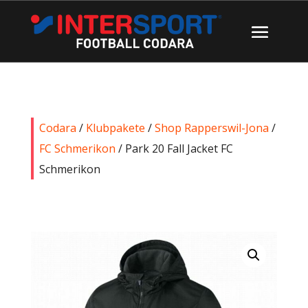
Codara
/
Klubpakete
/
Shop Rapperswil-Jona
/
FC Schmerikon
/ Park 20 Fall Jacket FC
Schmerikon