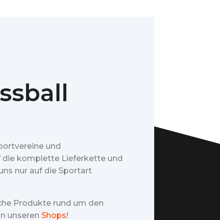
ssball
portvereine und
f die komplette Lieferkette und
ns nur auf die Sportart
iche Produkte rund um den
 in unseren
Shops
!