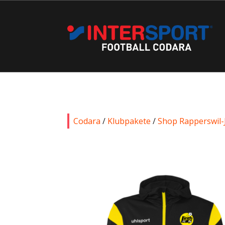
Codara
/
Klubpakete
/
Shop Rapperswil-