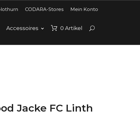
lothurn
CODARA-Stores
Mein Konto
Accessoires
0
Artikel
od Jacke FC Linth
reisspanne:
HF55.00
is