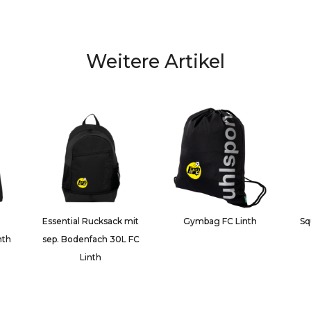
FC
Linth
Menge
Weitere Artikel
Essential Rucksack mit
Gymbag FC Linth
Sq
nth
sep. Bodenfach 30L FC
Linth