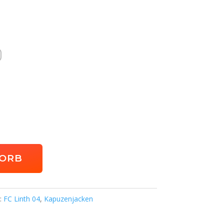
KORB
n:
FC Linth 04
,
Kapuzenjacken