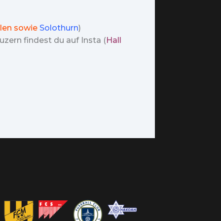
len sowie
Solothurn
)
zern findest du auf Insta (
Hall