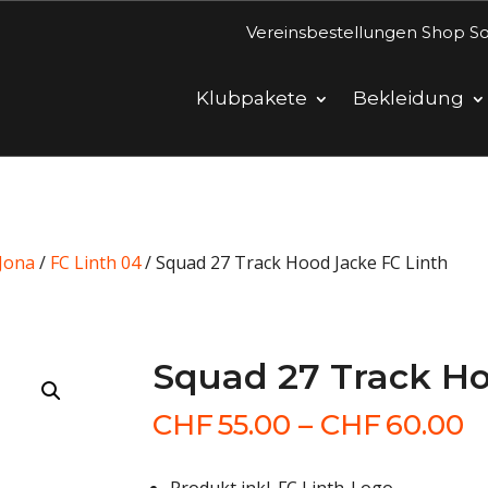
Vereinsbestellungen Shop So
Klubpakete
Bekleidung
Jona
/
FC Linth 04
/ Squad 27 Track Hood Jacke FC Linth
Squad 27 Track Ho
P
CHF
55.00
–
CHF
60.00
C
b