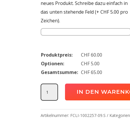
neues Produkt. Schreibe dazu einfach in
das unten stehende Feld (+ CHF 5.00 pro
Zeichen).
Produktpreis:
CHF
60.00
Optionen:
CHF
5.00
Gesamtsumme:
CHF
65.00
Squad
IN DEN WAREN
27
Track
Hood
Artikelnummer:
FCLI-1002257-09.S
Kategorie
Jacke