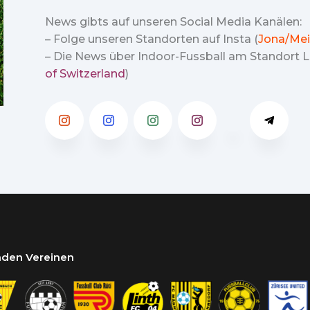
News gibts auf unseren Social Media Kanälen:
– Folge unseren Standorten auf Insta (
Jona/Mei
– Die News über Indoor-Fussball am Standort Lu
of Switzerland
)
enden Vereinen