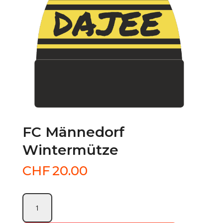
FC Männedorf
Wintermütze
CHF
20.00
FC
Männedorf