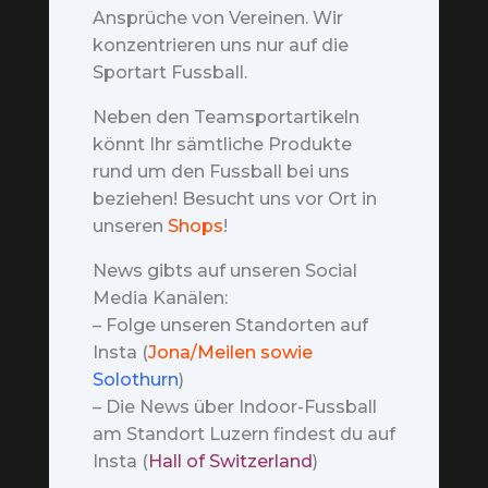
Ansprüche von Vereinen. Wir
konzentrieren uns nur auf die
Sportart Fussball.
Neben den Teamsportartikeln
könnt Ihr sämtliche Produkte
rund um den Fussball bei uns
beziehen! Besucht uns vor Ort in
unseren
Shops
!
News gibts auf unseren Social
Media Kanälen:
– Folge unseren Standorten auf
Insta (
Jona/Meilen sowie
Solothurn
)
– Die News über Indoor-Fussball
am Standort Luzern findest du auf
Insta (
Hall of Switzerland
)