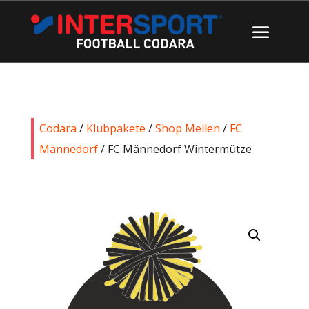
Codara
/
Klubpakete
/
Shop Meilen
/
FC
Männedorf
/ FC Männedorf Wintermütze