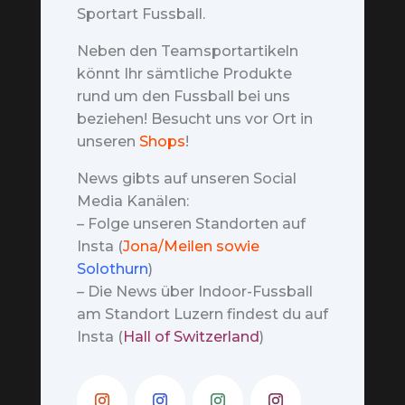
Sportart Fussball.
Neben den Teamsportartikeln
könnt Ihr sämtliche Produkte
rund um den Fussball bei uns
beziehen! Besucht uns vor Ort in
unseren
Shops
!
News gibts auf unseren Social
Media Kanälen:
– Folge unseren Standorten auf
Insta (
Jona/Meilen sowie
Solothurn
)
– Die News über Indoor-Fussball
am Standort Luzern findest du auf
Insta (
Hall of Switzerland
)