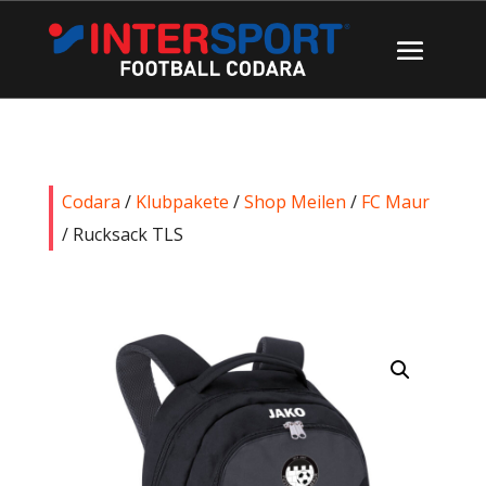
Codara
/
Klubpakete
/
Shop Meilen
/
FC Maur
/ Rucksack TLS