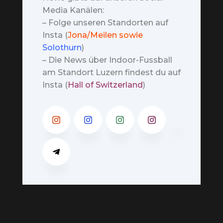
Media Kanälen:
– Folge unseren Standorten auf
Insta (
Jona/Meilen sowie
Solothurn
)
– Die News über Indoor-Fussball
am Standort Luzern findest du auf
Insta (
Hall of Switzerland
)